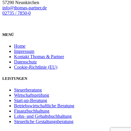
57290 Neunkirchen
info@thomas-partner.de
02735 / 7850-0
MENÜ
Home
Impressum
Kontakt Thomas & Partner
Datenschutz
Cookie-Richtlinie (EU)
LEISTUNGEN
Steuer­beratung
Wirtschafts­prüfung
Start-up-Beratung
Betriebs­wirtschaftliche Beratung
Finanz­buchhaltung
Lohn- und Gehalts­buchhaltung
Steuerliche Gestaltungs­beratung